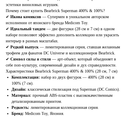
эстетики виниловых игрушек.
Почему стоит купить Bearbrick Superman 400% & 100%?
✔
Икона комиксов
— Супермен в уникальном авторском
исполнении от японского бренда Medicom Toy.
✔
Идеальный тандем
— две фигурки (28 см и 7 см) в одном
наборе позволяют эффектно дополнить коллекцию или украсить
интерьер в разных масштабах.
✔
Редкий выпуск
— лимитированная серия, ставшая желанным
трофеем для фанатов DC Universe и коллекционеров Bearbrick.
✔
Символ силы и стиля
— арт-объект, который объединяет в
себе поп-культуру, современный дизайн и дух справедливости.
Характеристики Bearbrick Superman 400% & 100% (28 см, 7 см)
Комплектация:
набор из двух фигурок — 400% (28 см) и
100% (7 см).
Дизайн:
классическая стилизация под Superman (DC Comics).
Материал:
прочный ABS-пластик с высококачественным
детализированным принтом.
Редкость:
лимитированная коллекционная серия.
Бренд:
Medicom Toy, Япония.